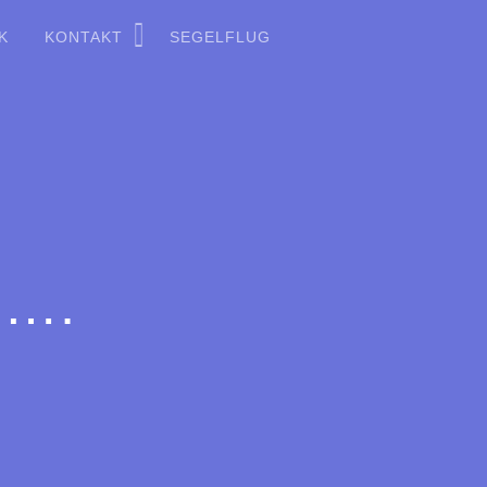
K
KONTAKT
SEGELFLUG
n….